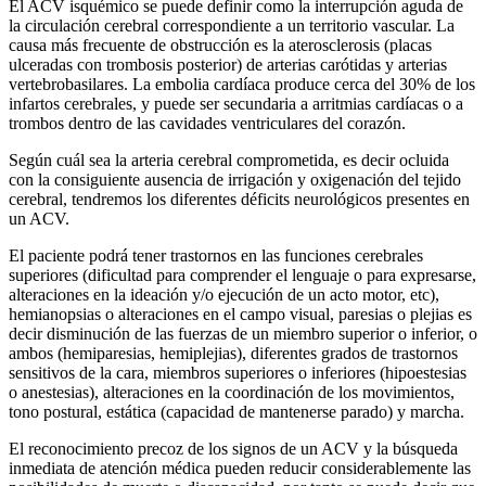
El ACV isquémico se puede definir como la interrupción aguda de
la circulación cerebral correspondiente a un territorio vascular. La
causa más frecuente de obstrucción es la aterosclerosis (placas
ulceradas con trombosis posterior) de arterias carótidas y arterias
vertebrobasilares. La embolia cardíaca produce cerca del 30% de los
infartos cerebrales, y puede ser secundaria a arritmias cardíacas o a
trombos dentro de las cavidades ventriculares del corazón.
Según cuál sea la arteria cerebral comprometida, es decir ocluida
con la consiguiente ausencia de irrigación y oxigenación del tejido
cerebral, tendremos los diferentes déficits neurológicos presentes en
un ACV.
El paciente podrá tener trastornos en las funciones cerebrales
superiores (dificultad para comprender el lenguaje o para expresarse,
alteraciones en la ideación y/o ejecución de un acto motor, etc),
hemianopsias o alteraciones en el campo visual, paresias o plejias es
decir disminución de las fuerzas de un miembro superior o inferior, o
ambos (hemiparesias, hemiplejias), diferentes grados de trastornos
sensitivos de la cara, miembros superiores o inferiores (hipoestesias
o anestesias), alteraciones en la coordinación de los movimientos,
tono postural, estática (capacidad de mantenerse parado) y marcha.
El reconocimiento precoz de los signos de un ACV y la búsqueda
inmediata de atención médica pueden reducir considerablemente las